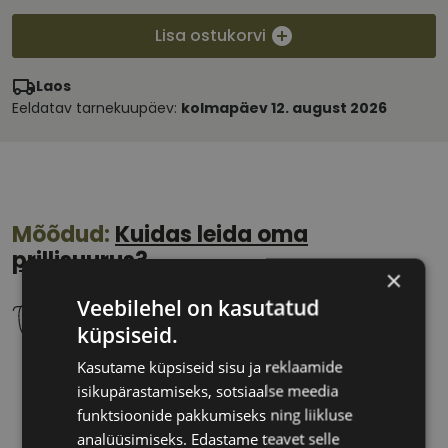
Lisa ostukorvi
Laos
Eeldatav tarnekuupäev:
kolmapäev 12. august 2026
Mõõdud:
Kuidas leida oma
prillisuurus?
×
Veebilehel on kasutatud
küpsiseid.
Kasutame küpsiseid sisu ja reklaamide
52 mm
20 mm
isikupärastamiseks, sotsiaalse meedia
Klaasi laius
Ninavahe laius
funktsioonide pakkumiseks ning liikluse
(mm)
(mm)
analüüsimiseks. Edastame teavet selle