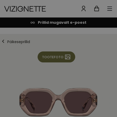
Prillid mugavalt e-poest
Päikeseprillid
TOOTEFOTO