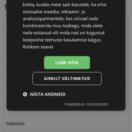
kohta, kuidas meie saiti kasutate, ka oma
Toote info
sotsiaalse meedia, reklaami- ja
analüüsipartneritele, kes võivad seda
TOMMY HILFIGER
kombineerida muu teabega, mida olete
neile esitanud või mida nad on kogunud
teiepoolse teenuste kasutamise käigus.
52-20
Rohkem teavet
M
LUBA KÕIK
pink
AINULT VÄLTIMATUD
Plast
NÄITA ANDMEID
POWERED BY COOKIESCRIPT
Ristkülik
Vajalik
Statistika
Turustamine
Naistele
Eelistused