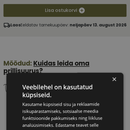
Lisa ostukorvi
Laos
Eeldatav tarnekuupäev:
neljapäev 13. august 2026
Mõõdud:
Kuidas leida oma
prillisuurus?
×
Veebilehel on kasutatud
küpsiseid.
Kasutame küpsiseid sisu ja reklaamide
52 mm
20 mm
isikupärastamiseks, sotsiaalse meedia
Klaasi laius
Ninavahe laius
funktsioonide pakkumiseks ning liikluse
(mm)
(mm)
analüüsimiseks. Edastame teavet selle