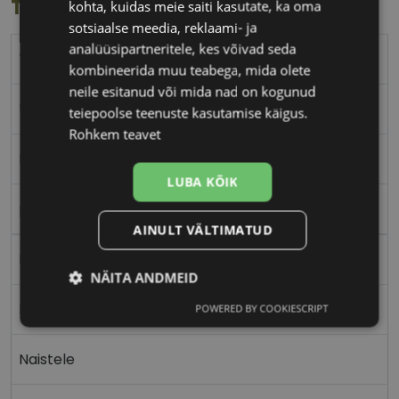
Toote info
kohta, kuidas meie saiti kasutate, ka oma
sotsiaalse meedia, reklaami- ja
analüüsipartneritele, kes võivad seda
TOMMY HILFIGER
kombineerida muu teabega, mida olete
neile esitanud või mida nad on kogunud
52-20
teiepoolse teenuste kasutamise käigus.
Rohkem teavet
M
LUBA KÕIK
pink
AINULT VÄLTIMATUD
Plast
NÄITA ANDMEID
Ristkülik
POWERED BY COOKIESCRIPT
Vajalik
Statistika
Turustamine
Naistele
Eelistused