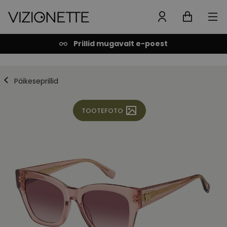
Prillid mugavalt e-poest
Päikeseprillid
TOOTEFOTO