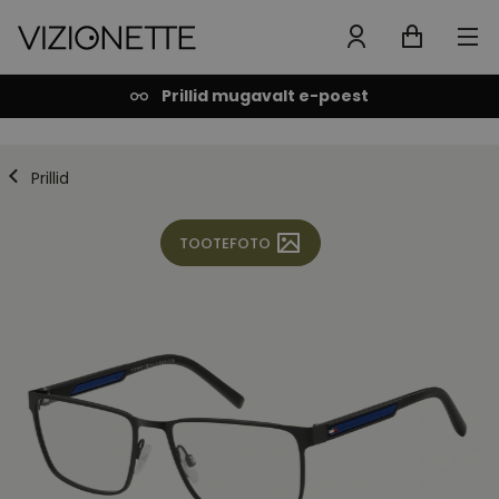
Prillid mugavalt e-poest
Prillid
TOOTEFOTO