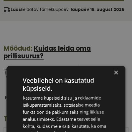
Laos
Eeldatav tarnekuupäev:
laupäev 15. august 2026
Mõõdud:
Kuidas leida oma
prillisuurus?
×
Veebilehel on kasutatud
küpsiseid.
57 mm
18 mm
Prilliläätse laius
Ninavahe laius
Kasutame küpsiseid sisu ja reklaamide
(mm)
(mm)
isikupärastamiseks, sotsiaalse meedia
funktsioonide pakkumiseks ning liikluse
Toote info
analüüsimiseks. Edastame teavet selle
kohta, kuidas meie saiti kasutate, ka oma