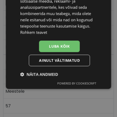
sotsiaalse meedia, reklaami- ja
TOMMY HILFIGER
analüüsipartneritele, kes võivad seda
kombineerida muu teabega, mida olete
57-18
neile esitanud või mida nad on kogunud
teiepoolse teenuste kasutamise käigus.
L
Rohkem teavet
LUBA KÕIK
blk/blue
AINULT VÄLTIMATUD
Metall
NÄITA ANDMEID
Ristkülik
POWERED BY COOKIESCRIPT
Vajalik
Statistika
Turustamine
Meestele
57
Eelistused