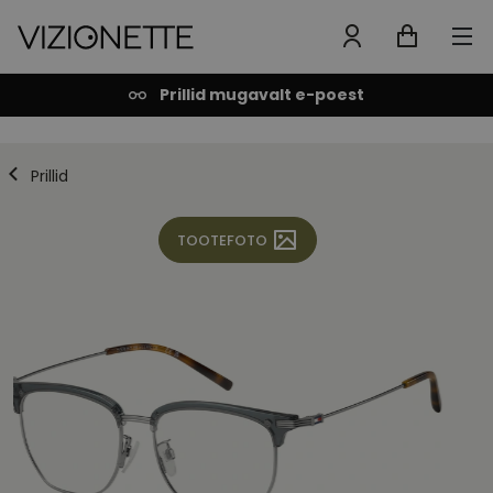
Prillid mugavalt e-poest
Prillid
TOOTEFOTO