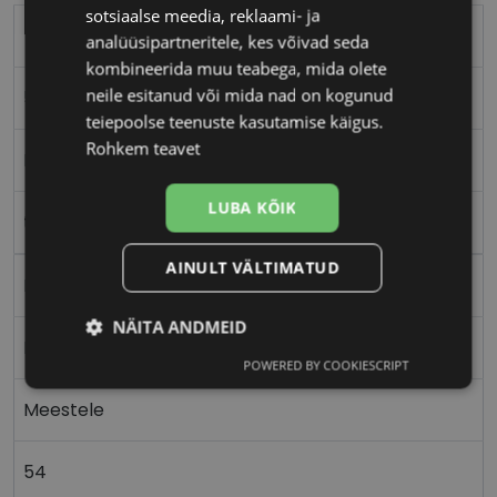
sotsiaalse meedia, reklaami- ja
TOMMY HILFIGER
analüüsipartneritele, kes võivad seda
kombineerida muu teabega, mida olete
neile esitanud või mida nad on kogunud
54-17
teiepoolse teenuste kasutamise käigus.
Rohkem teavet
M
LUBA KÕIK
teal
AINULT VÄLTIMATUD
Metall
NÄITA ANDMEID
Ristkülik
POWERED BY COOKIESCRIPT
Vajalik
Statistika
Turustamine
Meestele
Eelistused
54