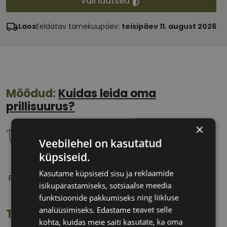
Vali läätsed
Laos
Eeldatav tarnekuupäev:
teisipäev 11. august 2026
Mõõdud:
Kuidas leida oma
prillisuurus?
×
Veebilehel on kasutatud
küpsiseid.
54 mm
17 mm
Kasutame küpsiseid sisu ja reklaamide
Prilliläätse laius
Ninavahe laius
isikupärastamiseks, sotsiaalse meedia
(mm)
(mm)
funktsioonide pakkumiseks ning liikluse
analüüsimiseks. Edastame teavet selle
Toote info
kohta, kuidas meie saiti kasutate, ka oma