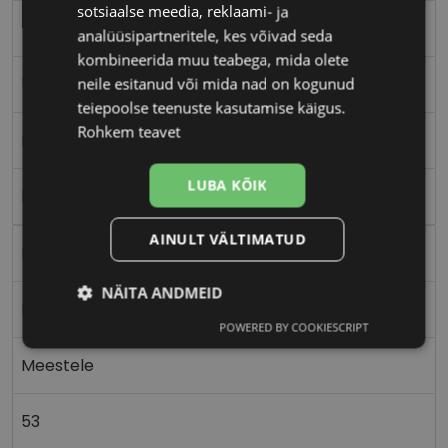
sotsiaalse meedia, reklaami- ja
TOMMY HILFIGER
analüüsipartneritele, kes võivad seda
kombineerida muu teabega, mida olete
53-17
neile esitanud või mida nad on kogunud
teiepoolse teenuste kasutamise käigus.
Rohkem teavet
M
LUBA KÕIK
blk ruth
AINULT VÄLTIMATUD
Metall
NÄITA ANDMEID
Ristkülik
POWERED BY COOKIESCRIPT
Vajalik
Statistika
Turustamine
Meestele
Eelistused
53