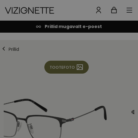
Prillid mugavalt e-poest
Prillid
TOOTEFOTO