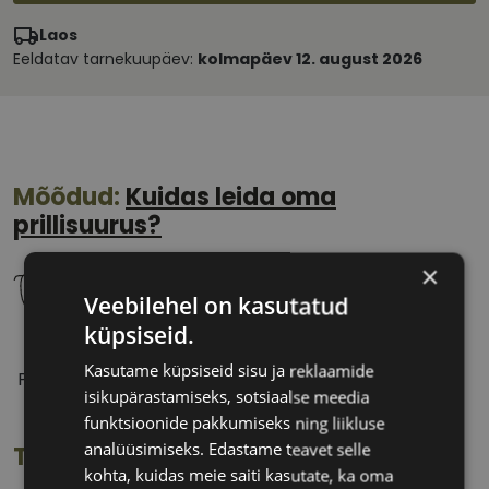
Laos
Eeldatav tarnekuupäev:
kolmapäev 12. august 2026
Mõõdud:
Kuidas leida oma
prillisuurus?
×
Veebilehel on kasutatud
küpsiseid.
53 mm
17 mm
Kasutame küpsiseid sisu ja reklaamide
Prilliläätse laius
Ninavahe laius
isikupärastamiseks, sotsiaalse meedia
(mm)
(mm)
funktsioonide pakkumiseks ning liikluse
analüüsimiseks. Edastame teavet selle
Toote info
kohta, kuidas meie saiti kasutate, ka oma