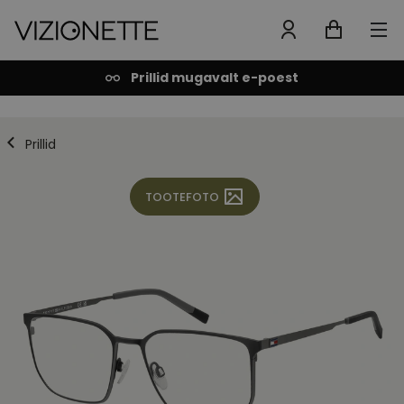
Prillid mugavalt e-poest
Prillid
TOOTEFOTO