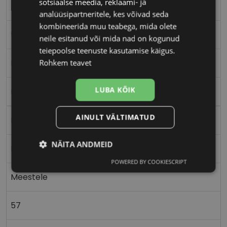
sotsiaalse meedia, reklaami- ja
TOMMY HILFIGER
analüüsipartneritele, kes võivad seda
kombineerida muu teabega, mida olete
57-18
neile esitanud või mida nad on kogunud
teiepoolse teenuste kasutamise käigus.
L
Rohkem teavet
LUBA KÕIK
matt black
AINULT VÄLTIMATUD
Metall
NÄITA ANDMEID
Nurgeline
POWERED BY COOKIESCRIPT
Vajalik
Statistika
Turustamine
Meestele
57
Eelistused