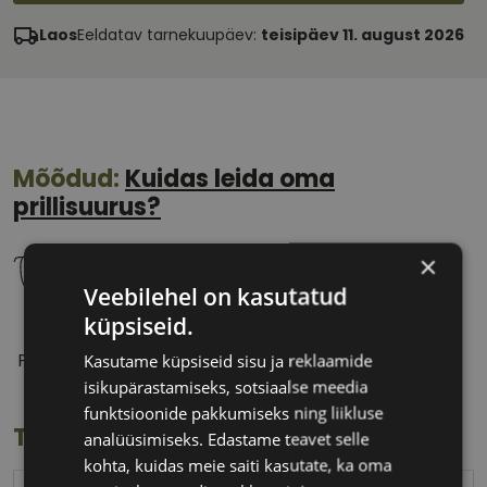
Laos
Eeldatav tarnekuupäev:
teisipäev 11. august 2026
Mõõdud:
Kuidas leida oma
prillisuurus?
×
Veebilehel on kasutatud
küpsiseid.
57 mm
18 mm
Prilliläätse laius
Ninavahe laius
Kasutame küpsiseid sisu ja reklaamide
(mm)
(mm)
isikupärastamiseks, sotsiaalse meedia
funktsioonide pakkumiseks ning liikluse
Toote info
analüüsimiseks. Edastame teavet selle
kohta, kuidas meie saiti kasutate, ka oma