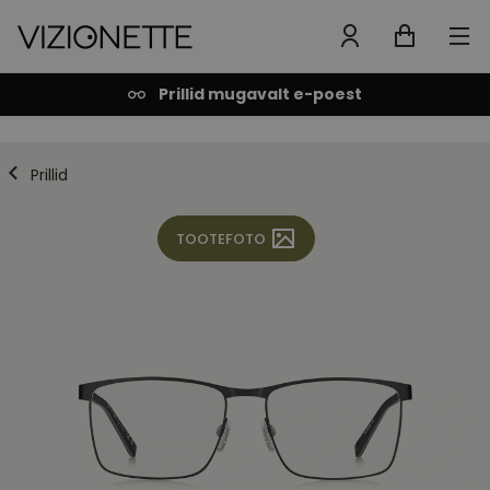
Prillid mugavalt e-poest
Prillid
TOOTEFOTO