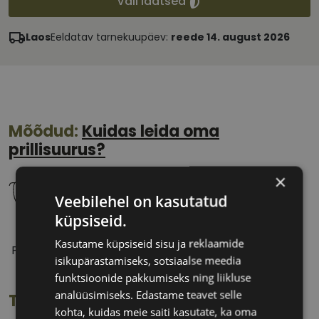
Vali läätsed
Laos
Eeldatav tarnekuupäev:
reede 14. august 2026
Mõõdud:
Kuidas leida oma
prillisuurus?
×
Veebilehel on kasutatud
küpsiseid.
58 mm
17 mm
Kasutame küpsiseid sisu ja reklaamide
Prilliläätse laius
Ninavahe laius
isikupärastamiseks, sotsiaalse meedia
(mm)
(mm)
funktsioonide pakkumiseks ning liikluse
analüüsimiseks. Edastame teavet selle
Toote info
kohta, kuidas meie saiti kasutate, ka oma