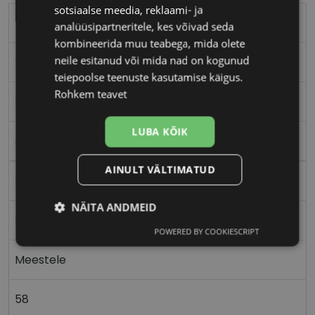
sotsiaalse meedia, reklaami- ja
TOMMY HILFIGER
analüüsipartneritele, kes võivad seda
kombineerida muu teabega, mida olete
neile esitanud või mida nad on kogunud
58-17
teiepoolse teenuste kasutamise käigus.
Rohkem teavet
L
LUBA KÕIK
matt black
AINULT VÄLTIMATUD
Metall
NÄITA ANDMEID
Nurgeline
POWERED BY COOKIESCRIPT
Vajalik
Statistika
Turustamine
Meestele
Eelistused
58