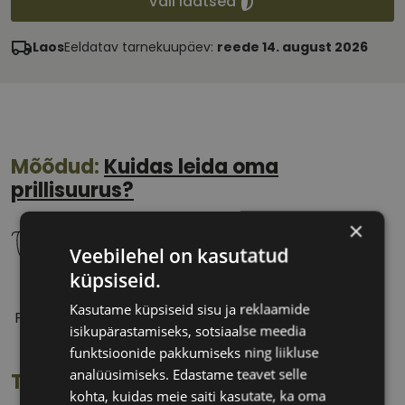
Vali läätsed
Laos
Eeldatav tarnekuupäev:
reede 14. august 2026
Mõõdud:
Kuidas leida oma
prillisuurus?
×
Veebilehel on kasutatud
küpsiseid.
58 mm
17 mm
Kasutame küpsiseid sisu ja reklaamide
Prilliläätse laius
Ninavahe laius
isikupärastamiseks, sotsiaalse meedia
(mm)
(mm)
funktsioonide pakkumiseks ning liikluse
analüüsimiseks. Edastame teavet selle
Toote info
kohta, kuidas meie saiti kasutate, ka oma