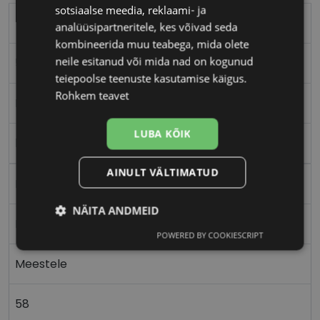
sotsiaalse meedia, reklaami- ja
TOMMY HILFIGER
analüüsipartneritele, kes võivad seda
kombineerida muu teabega, mida olete
neile esitanud või mida nad on kogunud
58-17
teiepoolse teenuste kasutamise käigus.
Rohkem teavet
L
LUBA KÕIK
blue
AINULT VÄLTIMATUD
Metall
NÄITA ANDMEID
Nurgeline
POWERED BY COOKIESCRIPT
Vajalik
Statistika
Turustamine
Meestele
Eelistused
58