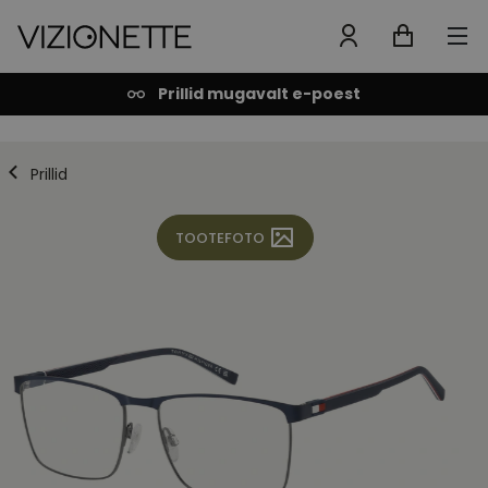
Prillid mugavalt e-poest
Prillid
TOOTEFOTO