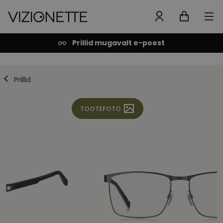
Prillid mugavalt e-poest
Prillid
TOOTEFOTO