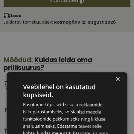
Vali läätsed
Laos
Eeldatav tarnekuupäev:
kolmapäev 12. august 2026
Mõõdud:
Kuidas leida oma
prillisuurus?
×
Veebilehel on kasutatud
küpsiseid.
58 mm
17 mm
Kasutame küpsiseid sisu ja reklaamide
Prilliläätse laius
Ninavahe laius
isikupärastamiseks, sotsiaalse meedia
(mm)
(mm)
funktsioonide pakkumiseks ning liikluse
analüüsimiseks. Edastame teavet selle
Toote info
kohta, kuidas meie saiti kasutate, ka oma