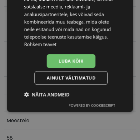
sotsiaalse meedia, reklaami- ja
analüüsipartneritele, kes võivad seda
TOMMY HILFIGER
kombineerida muu teabega, mida olete
neile esitanud või mida nad on kogunud
58-17
teiepoolse teenuste kasutamise käigus.
Rohkem teavet
L
LUBA KÕIK
ruthenium
AINULT VÄLTIMATUD
Metall
NÄITA ANDMEID
Nurgeline
POWERED BY COOKIESCRIPT
Vajalik
Statistika
Turustamine
Meestele
Eelistused
58