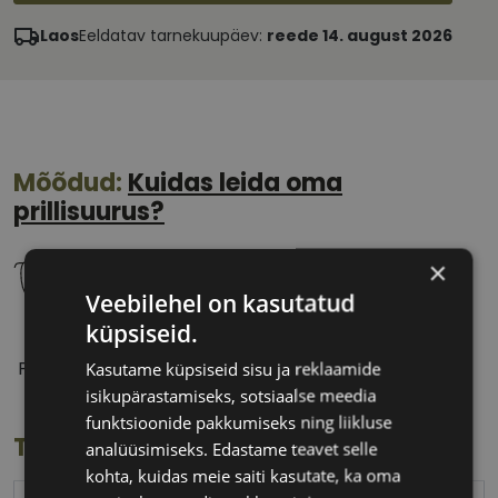
Laos
Eeldatav tarnekuupäev:
reede 14. august 2026
Mõõdud:
Kuidas leida oma
prillisuurus?
×
Veebilehel on kasutatud
küpsiseid.
56 mm
17 mm
Prilliläätse laius
Ninavahe laius
Kasutame küpsiseid sisu ja reklaamide
(mm)
(mm)
isikupärastamiseks, sotsiaalse meedia
funktsioonide pakkumiseks ning liikluse
Toote info
analüüsimiseks. Edastame teavet selle
kohta, kuidas meie saiti kasutate, ka oma