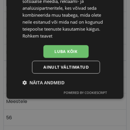
sotsiaalse meedia, reklaami- ja
TOMMY HILFIGER
analüüsipartneritele, kes võivad seda
kombineerida muu teabega, mida olete
56-17
neile esitanud või mida nad on kogunud
teiepoolse teenuste kasutamise käigus.
L
Rohkem teavet
LUBA KÕIK
black
AINULT VÄLTIMATUD
Plast
NÄITA ANDMEID
Nurgeline
POWERED BY COOKIESCRIPT
Vajalik
Statistika
Turustamine
Meestele
56
Eelistused