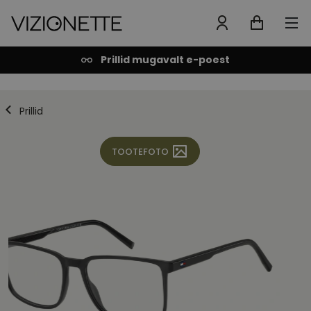
Prillid mugavalt e-poest
Prillid
TOOTEFOTO