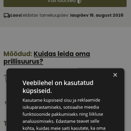
Vali läätsed
Laos
Eeldatav tarnekuupäev:
laupäev 15. august 2026
Mõõdud:
Kuidas leida oma
prillisuurus?
×
Veebilehel on kasutatud
küpsiseid.
55 mm
17 mm
Kasutame küpsiseid sisu ja reklaamide
Prilliläätse laius
Ninavahe laius
isikupärastamiseks, sotsiaalse meedia
(mm)
(mm)
funktsioonide pakkumiseks ning liikluse
analüüsimiseks. Edastame teavet selle
Toote info
kohta, kuidas meie saiti kasutate, ka oma