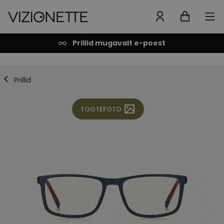
Prillid mugavalt e-poest
Prillid
TOOTEFOTO