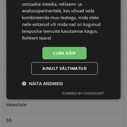
sotsiaalse meedia, reklaami- ja
TOMMY HILFIGER
analüüsipartneritele, kes võivad seda
kombineerida muu teabega, mida olete
neile esitanud või mida nad on kogunud
55-17
teiepoolse teenuste kasutamise käigus.
Rohkem teavet
M
LUBA KÕIK
blu/red
AINULT VÄLTIMATUD
Plast
NÄITA ANDMEID
Nurgeline
POWERED BY COOKIESCRIPT
Vajalik
Statistika
Turustamine
Meestele
Eelistused
55