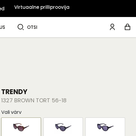
Virtuaalne prilliproovija
ed
OTSI
US
OTSI
TRENDY
1327 BROWN TORT 56-18
Vali värv