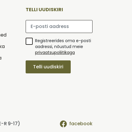
TELLI UUDISKIRI
Palun sisesta e-posti aadress
sed
Registreerides oma e-posti
ika
aadressi, nõustud meie
privaatsupoliitikaga
a
Telli uudiskiri
E-R 9-17)
facebook