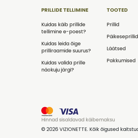
PRILLIDE TELLIMINE
TOOTED
Kuidas käib prillide
Prillid
tellimine e-poest?
Päikeseprilli
Kuidas leida õige
Läätsed
prilliraamide suurus?
Pakkumised
Kuidas valida prille
näokuju järgi?
Hinnad sisaldavad käibemaksu
© 2026 VIZIONETTE. Kõik õigused kaitstu