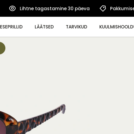
Lihtne tagastamine 30 päeva
Pakkumis
ESEPRILLID
LÄÄTSED
TARVIKUD
KUULMISHOOLD