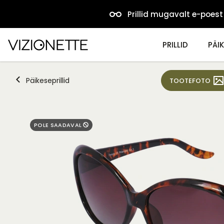
Prillid mugavalt e-poest
PRILLID
PÄIK
Päikeseprillid
TOOTEFOTO
POLE SAADAVAL