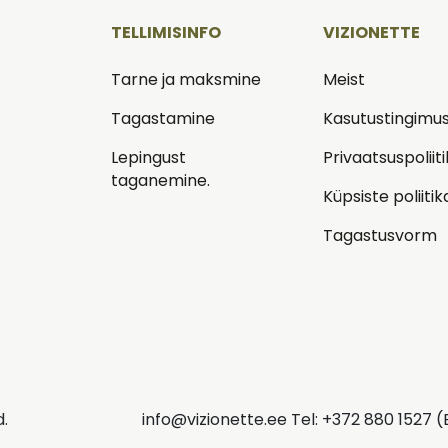
TELLIMISINFO
VIZIONETTE
Tarne ja maksmine
Meist
d
Tagastamine
Kasutustingimu
Lepingust
Privaatsuspoliit
taganemine.
Küpsiste poliitik
Tagastusvorm
d.
info@vizionette.ee Tel: +372 880 1527 (