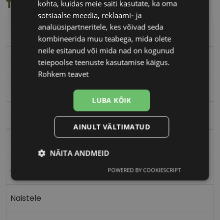
Toote info
kohta, kuidas meie saiti kasutate, ka oma
sotsiaalse meedia, reklaami- ja
analüüsipartneritele, kes võivad seda
TRENDY
kombineerida muu teabega, mida olete
neile esitanud või mida nad on kogunud
56-18
teiepoolse teenuste kasutamise käigus.
Rohkem teavet
L
LUBA KÕIK
black
AINULT VÄLTIMATUD
Plast
NÄITA ANDMEID
Ovaalne/ümar
POWERED BY COOKIESCRIPT
Vajalik
Statistika
Turustamine
Naistele
Eelistused