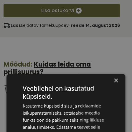
Lisa ostukorvi
Laos
Eeldatav tarnekuupäev:
reede 14. august 2026
Mõõdud:
Kuidas leida oma
prillisuurus?
×
Veebilehel on kasutatud
küpsiseid.
Kasutame küpsiseid sisu ja reklaamide
56 mm
18 mm
isikupärastamiseks, sotsiaalse meedia
Klaasi laius
Ninavahe laius
funktsioonide pakkumiseks ning liikluse
(mm)
(mm)
analüüsimiseks. Edastame teavet selle