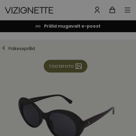
Prillid mugavalt e-poest
Päikeseprillid
TOOTEFOTO