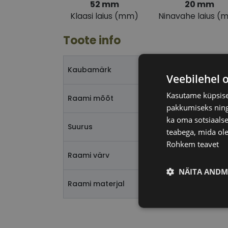
52 mm
20 mm
Klaasi laius (mm)
Ninavahe laius (
Toote info
Kaubamärk
Veebilehel 
Kasutame küpsisei
Raami mõõt
pakkumiseks ning 
ka oma sotsiaalse
Suurus
teabega, mida ole
Rohkem teavet
Raami värv
NÄITA ANDM
Raami materjal
Vajalik