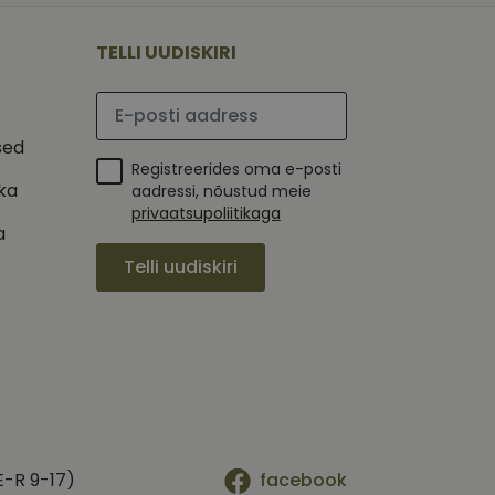
 selle kohta,
ga - see on
mi kohta, mida
tavale
ha.
te kasutajate
TELLI UUDISKIRI
kult genereeritud
seda kasutatakse
 selle kohta,
kampaaniate andmete
mi kohta, mida
ha.
Palun sisesta e-posti aadress
itamiseks.
et teha kindlaks,
sed
Registreerides oma e-posti
posti aadressi
 näiteks reaalajas
ika
aadressi, nõustud meie
privaatsupoliitikaga
a
Telli uudiskiri
E-R 9-17)
facebook