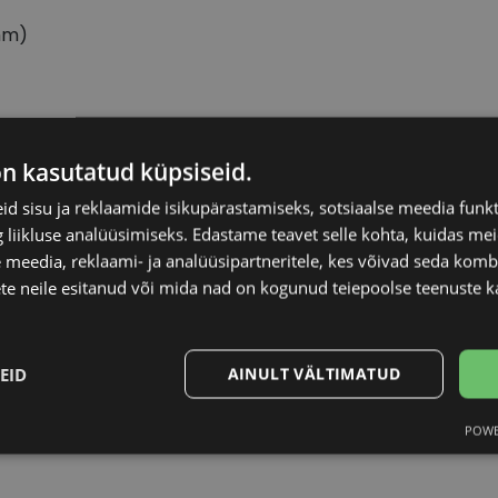
mm)
VERTICE
Raami kuju
on kasutatud küpsiseid.
d sisu ja reklaamide isikupärastamiseks, sotsiaalse meedia funk
52-20
Kliendirühm
liikluse analüüsimiseks. Edastame teavet selle kohta, kuidas meie
 meedia, reklaami- ja analüüsipartneritele, kes võivad seda kom
M
Klaasi laius (mm)
te neile esitanud või mida nad on kogunud teiepoolse teenuste k
black
Ninavahe laius (mm
EID
AINULT VÄLTIMATUD
Plast
Klaasi pinnakate
POWE
Statistika
Turustamine