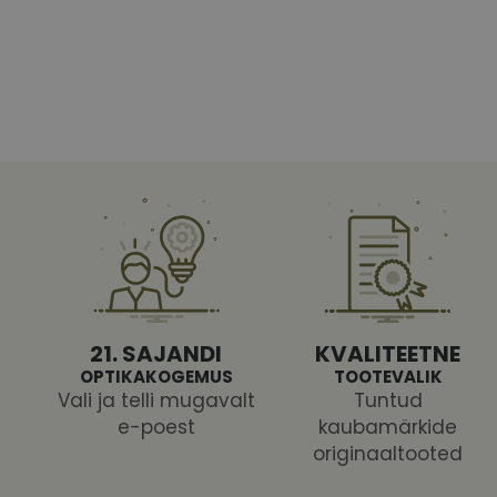
Vajalikud küpsised 
ja juurdepääsu saidi 
Nimi
shipping_country
CookieScriptConse
csrftoken
21. SAJANDI
KVALITEETNE
OPTIKAKOGEMUS
TOOTEVALIK
Vali ja telli mugavalt
Tuntud
e-poest
kaubamärkide
originaaltooted
Pakk
Nimi
Nimi
Dom