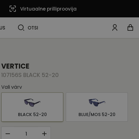
Virtuaalne prilliproovija
OTSI
US
OTSI
VERTICE
107156S BLACK 52-20
Vali värv
BLACK 52-20
BLUE/MOS 52-20