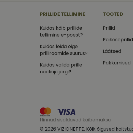
_ga
_gcl_au
Goog
.vizi
PRILLIDE TELLIMINE
TOOTED
IDE
Goog
.doub
Kuidas käib prillide
Prillid
tellimine e-poest?
_ga_VQ82NFQ41G
test_cookie
Goog
Päikeseprilli
.doub
Kuidas leida õige
__kla_id
_fbp
Meta
Läätsed
prilliraamide suurus?
Inc.
.vizi
Pakkumised
Kuidas valida prille
näokuju järgi?
Hinnad sisaldavad käibemaksu
© 2026 VIZIONETTE. Kõik õigused kaitstu