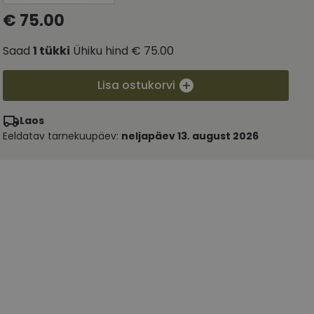
€ 75.00
Saad
1
tükki
Ühiku hind
€ 75.00
Lisa ostukorvi
Laos
Eeldatav tarnekuupäev:
neljapäev 13. august 2026