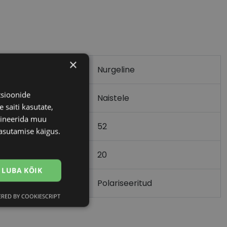
×
Nurgeline
tsioonide
Naistele
 saiti kasutate,
bineerida muu
52
asutamise käigus.
20
)
LUBA KÕIK
Polariseeritud
RED BY COOKIESCRIPT
Eelistused