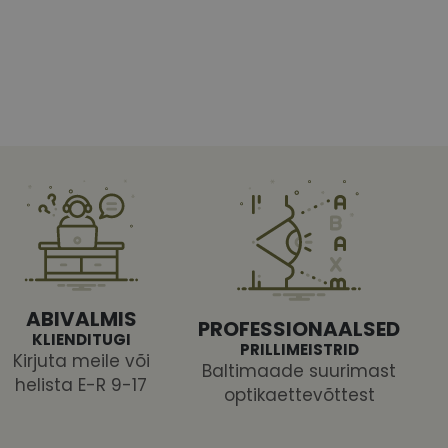
htedel navigeerimine
tajate küpsiste
 selleks, et Cookie-
latvormiga. See on
ABIVALMIS
arünnakute eest
PROFESSIONAALSED
KLIENDITUGI
PRILLIMEISTRID
Kirjuta meile või
Baltimaade suurimast
helista E-R 9-17
optikaettevõttest