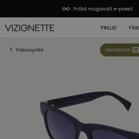
Prillid mugavalt e-poest
PRILLID
PÄIK
Päikeseprillid
TOOTEFOTO