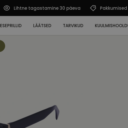
Lihtne tagastamine 30 päeva
Pakkumised
ESEPRILLID
LÄÄTSED
TARVIKUD
KUULMISHOOLD