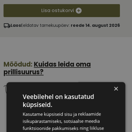
Lisa ostukorvi
Laos
Eeldatav tarnekuupäev:
reede 14. august 2026
Mõõdud:
Kuidas leida oma
prillisuurus?
×
Veebilehel on kasutatud
küpsiseid.
50 mm
18 mm
Klaasi laius
Ninavahe laius
Kasutame küpsiseid sisu ja reklaamide
(mm)
(mm)
isikupärastamiseks, sotsiaalse meedia
funktsioonide pakkumiseks ning liikluse