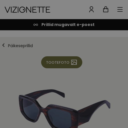
Prillid mugavalt e-poest
Päikeseprillid
TOOTEFOTO