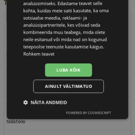
Toote info
analüüsimiseks. Edastame teavet selle
kohta, kuidas meie saiti kasutate, ka oma
sotsiaalse meedia, reklaami- ja
VERTICE
analüüsipartneritele, kes võivad seda
kombineerida muu teabega, mida olete
50-18
neile esitanud või mida nad on kogunud
teiepoolse teenuste kasutamise käigus.
S
Rohkem teavet
LUBA KÕIK
brown tort
AINULT VÄLTIMATUD
Plast
NÄITA ANDMEID
Nurgeline
POWERED BY COOKIESCRIPT
Vajalik
Statistika
Turustamine
Naistele