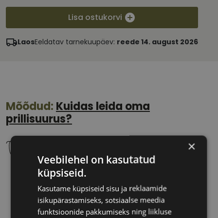
Lisa ostukorvi
Laos
Eeldatav tarnekuupäev:
reede 14. august 2026
Mõõdud:
Kuidas leida oma
prillisuurus?
×
Veebilehel on kasutatud
küpsiseid.
55 mm
18 mm
Klaasi laius
Ninavahe laius
Kasutame küpsiseid sisu ja reklaamide
(mm)
(mm)
isikupärastamiseks, sotsiaalse meedia
funktsioonide pakkumiseks ning liikluse