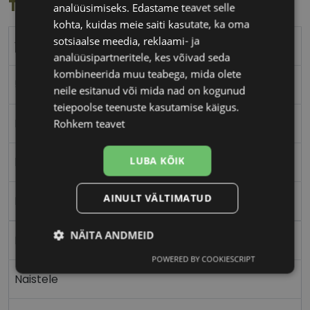
Toote info
analüüsimiseks. Edastame teavet selle
kohta, kuidas meie saiti kasutate, ka oma
sotsiaalse meedia, reklaami- ja
VERTICE
analüüsipartneritele, kes võivad seda
kombineerida muu teabega, mida olete
55-18
neile esitanud või mida nad on kogunud
teiepoolse teenuste kasutamise käigus.
L
Rohkem teavet
LUBA KÕIK
black
AINULT VÄLTIMATUD
Plast
NÄITA ANDMEID
Ristkülik
POWERED BY COOKIESCRIPT
Vajalik
Statistika
Turustamine
Naistele