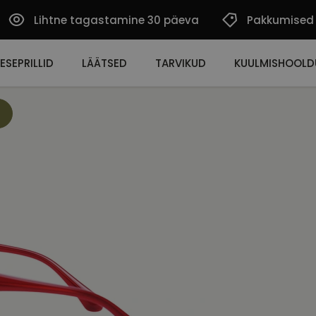
Lihtne tagastamine 30 päeva
Pakkumised
ESEPRILLID
LÄÄTSED
TARVIKUD
KUULMISHOOLD