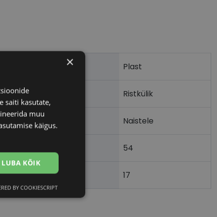
×
Plast
tsioonide
Ristkülik
 saiti kasutate,
bineerida muu
Naistele
asutamise käigus.
54
LUBA KÕIK
17
)
RED BY COOKIESCRIPT
Eelistused