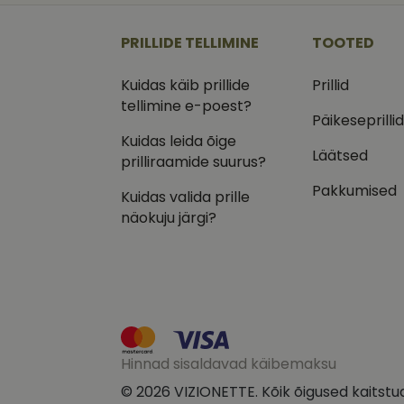
_ga
_gcl_au
Goog
.vizi
PRILLIDE TELLIMINE
TOOTED
IDE
Goog
.doub
Kuidas käib prillide
Prillid
tellimine e-poest?
_ga_VQ82NFQ41G
test_cookie
Goog
Päikeseprilli
.doub
Kuidas leida õige
__kla_id
_fbp
Meta
Läätsed
prilliraamide suurus?
Inc.
.vizi
Pakkumised
Kuidas valida prille
näokuju järgi?
Hinnad sisaldavad käibemaksu
© 2026 VIZIONETTE. Kõik õigused kaitstu