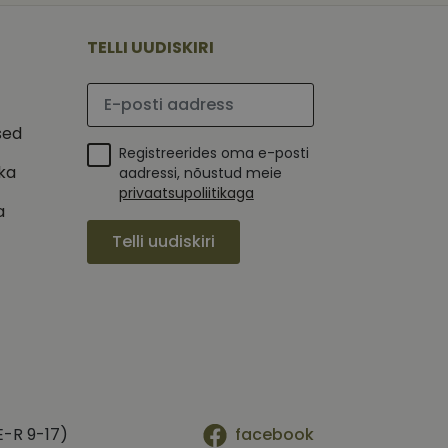
 selle kohta,
ga - see on
mi kohta, mida
tavale
ha.
te kasutajate
TELLI UUDISKIRI
kult genereeritud
seda kasutatakse
 selle kohta,
kampaaniate andmete
mi kohta, mida
ha.
Palun sisesta e-posti aadress
itamiseks.
et teha kindlaks,
sed
Registreerides oma e-posti
posti aadressi
 näiteks reaalajas
ika
aadressi, nõustud meie
privaatsupoliitikaga
a
Telli uudiskiri
E-R 9-17)
facebook