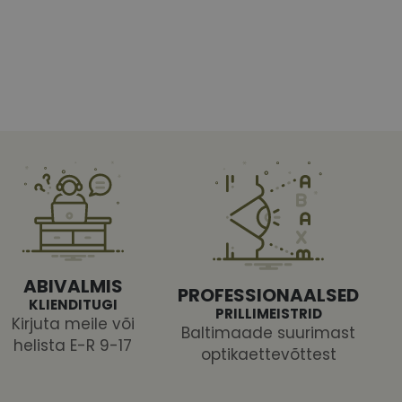
htedel navigeerimine
tajate küpsiste
 selleks, et Cookie-
latvormiga. See on
ABIVALMIS
arünnakute eest
PROFESSIONAALSED
KLIENDITUGI
PRILLIMEISTRID
Kirjuta meile või
Baltimaade suurimast
helista E-R 9-17
optikaettevõttest