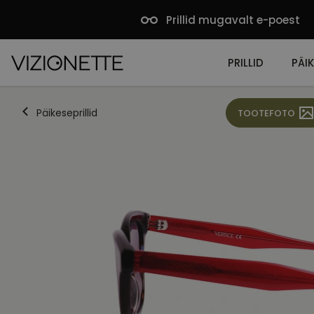
Prillid mugavalt e-poest
PRILLID
PÄIK
Päikeseprillid
TOOTEFOTO