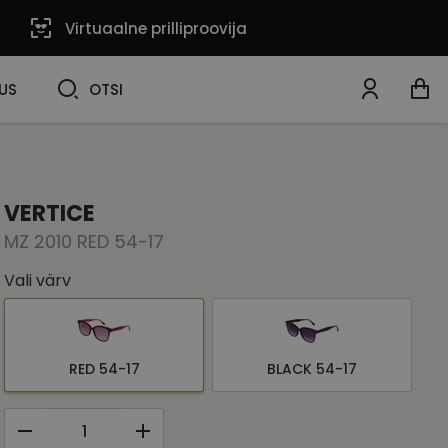
Virtuaalne prilliproovija
OTSI
US
OTSI
VERTICE
MZ 2010 RED 54-17
Vali värv
RED 54-17
BLACK 54-17