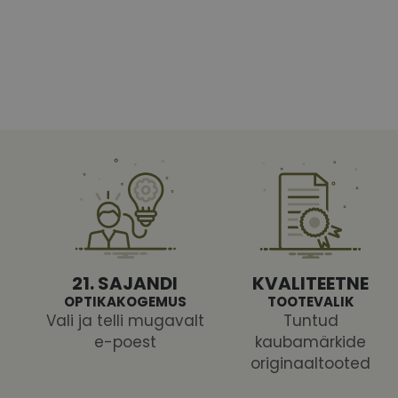
Vajalikud küpsised 
ja juurdepääsu saidi 
Nimi
shipping_country
CookieScriptConse
csrftoken
21. SAJANDI
KVALITEETNE
OPTIKAKOGEMUS
TOOTEVALIK
Vali ja telli mugavalt
Tuntud
e-poest
kaubamärkide
originaaltooted
Pakk
Nimi
Nimi
Dom