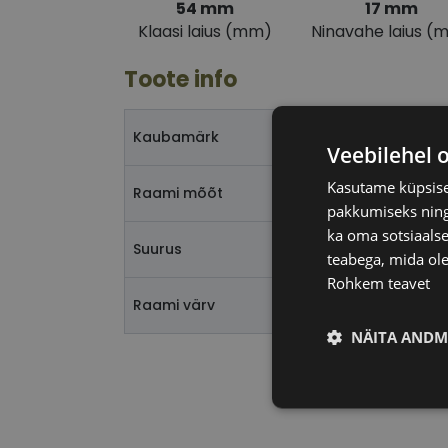
54 mm
17 mm
Klaasi laius (mm)
Ninavahe laius (
Toote info
Kaubamärk
Veebilehel 
Kasutame küpsisei
Raami mõõt
pakkumiseks ning 
ka oma sotsiaalse
Suurus
teabega, mida ole
Rohkem teavet
Raami värv
NÄITA ANDM
Vajalik