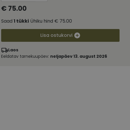
€ 75.00
Saad
1
tükki
Ühiku hind
€ 75.00
Lisa ostukorvi
Laos
Eeldatav tarnekuupäev:
neljapäev 13. august 2026