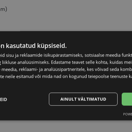
mm)
VERTICE
Raami materjal
on kasutatud küpsiseid.
d sisu ja reklaamide isikupärastamiseks, sotsiaalse meedia funk
54-17
Raami kuju
liikluse analüüsimiseks. Edastame teavet selle kohta, kuidas meie
 meedia, reklaami- ja analüüsipartneritele, kes võivad seda kom
M
Kliendirühm
te neile esitanud või mida nad on kogunud teiepoolse teenuste k
red
Klaasi laius (mm)
EID
AINULT VÄLTIMATUD
Ninavahe laius (mm
POWE
Statistika
Turustamine