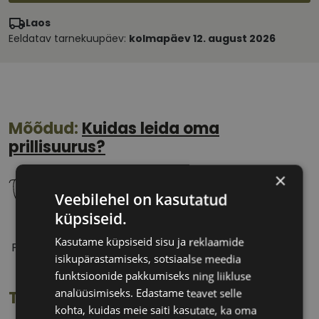
Laos
Eeldatav tarnekuupäev:
kolmapäev 12. august 2026
Mõõdud:
Kuidas leida oma
prillisuurus?
×
Veebilehel on kasutatud
küpsiseid.
51 mm
16 mm
Kasutame küpsiseid sisu ja reklaamide
Prilliläätse laius
Ninavahe laius
isikupärastamiseks, sotsiaalse meedia
(mm)
(mm)
funktsioonide pakkumiseks ning liikluse
analüüsimiseks. Edastame teavet selle
Toote info
kohta, kuidas meie saiti kasutate, ka oma