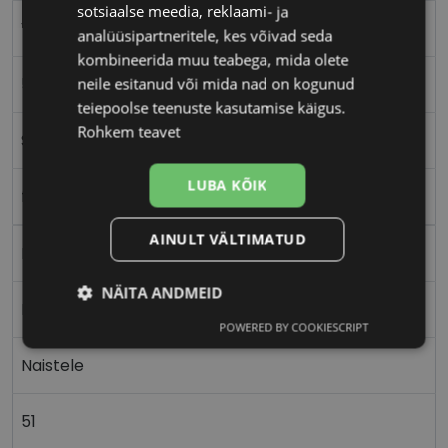
sotsiaalse meedia, reklaami- ja
VOGUE
analüüsipartneritele, kes võivad seda
kombineerida muu teabega, mida olete
51-16
neile esitanud või mida nad on kogunud
teiepoolse teenuste kasutamise käigus.
Rohkem teavet
S
LUBA KÕIK
fuxia
AINULT VÄLTIMATUD
Plast
NÄITA ANDMEID
Ristkülik
POWERED BY COOKIESCRIPT
Vajalik
Statistika
Turustamine
Naistele
Eelistused
51