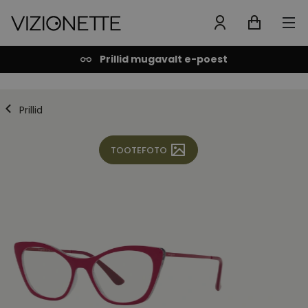
Prillid mugavalt e-poest
Prillid
TOOTEFOTO