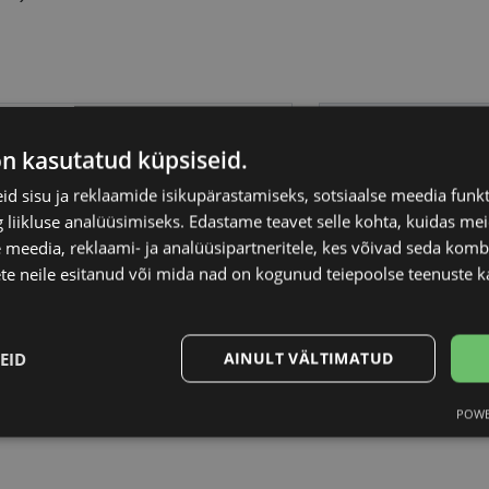
YALEA
Raami materjal
on kasutatud küpsiseid.
54-17
Raami kuju
d sisu ja reklaamide isikupärastamiseks, sotsiaalse meedia funk
liikluse analüüsimiseks. Edastame teavet selle kohta, kuidas meie
 meedia, reklaami- ja analüüsipartneritele, kes võivad seda kom
M
Kliendirühm
te neile esitanud või mida nad on kogunud teiepoolse teenuste k
burgundy
Prilliläätse laius (m
EID
AINULT VÄLTIMATUD
Ninavahe laius (mm
POWE
Statistika
Turustamine