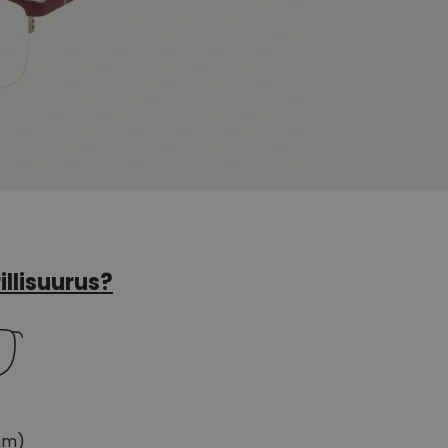
illisuurus?
mm)