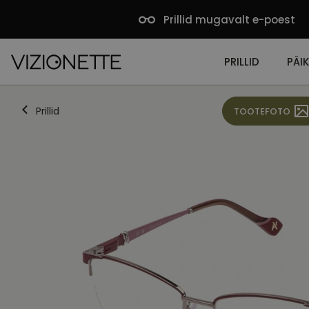
Prillid mugavalt e-poest
PRILLID
PÄIK
Prillid
TOOTEFOTO