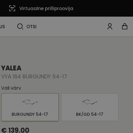
Virtuaalne prilliproovija
OTSI
US
OTSI
YALEA
VYA 164 BURGUNDY 54-17
Vali värv
BURGUNDY 54-17
BK/GD 54-17
€ 139.00