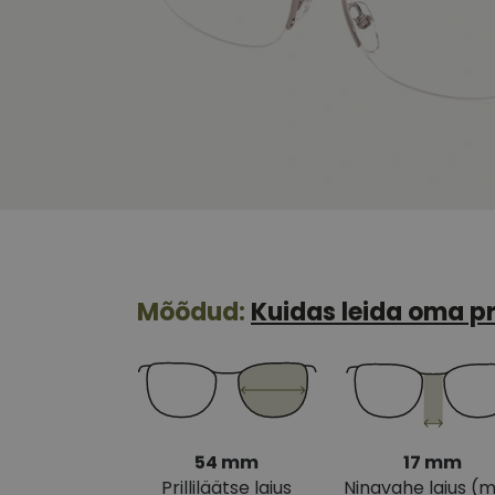
Mõõdud:
Kuidas leida oma pr
54 mm
17 mm
Prilliläätse laius
Ninavahe laius (