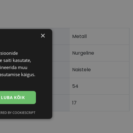
×
Metall
Nurgeline
tsioonide
 saiti kasutate,
bineerida muu
Naistele
asutamise käigus.
54
m)
LUBA KÕIK
17
)
RED BY COOKIESCRIPT
Eelistused