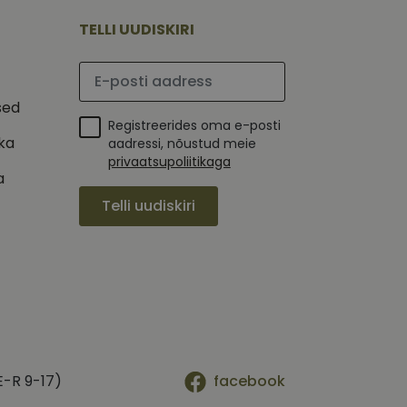
mi kohta, mida
tavale
ha.
te kasutajate
TELLI UUDISKIRI
kult genereeritud
seda kasutatakse
 selle kohta,
kampaaniate andmete
mi kohta, mida
Palun sisesta e-posti aadress
ha.
itamiseks.
et teha kindlaks,
sed
Registreerides oma e-posti
posti aadressi
ika
 näiteks reaalajas
aadressi, nõustud meie
privaatsupoliitikaga
a
Telli uudiskiri
E-R 9-17)
facebook