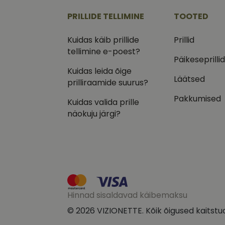
.vizi
PRILLIDE TELLIMINE
TOOTED
IDE
Goog
.doub
Kuidas käib prillide
Prillid
tellimine e-poest?
_ga_VQ82NFQ41G
test_cookie
Goog
Päikeseprilli
.doub
Kuidas leida õige
__kla_id
Läätsed
_fbp
Meta
prilliraamide suurus?
Inc.
.vizi
Pakkumised
Kuidas valida prille
näokuju järgi?
Hinnad sisaldavad käibemaksu
© 2026 VIZIONETTE. Kõik õigused kaitstu