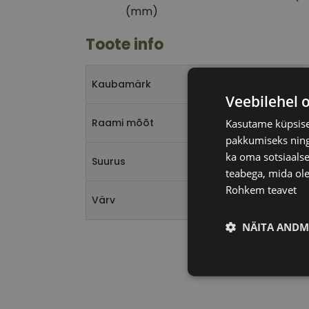
(mm)
Toote info
Kaubamärk
Veebilehel 
Raami mõõt
Kasutame küpsisei
pakkumiseks ning 
ka oma sotsiaalse
Suurus
teabega, mida ole
Rohkem teavet
Värv
NÄITA ANDM
Vajalik