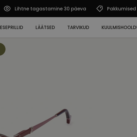
Lihtne tagastamine 30 päeva
Pakkumised
ESEPRILLID
LÄÄTSED
TARVIKUD
KUULMISHOOLD