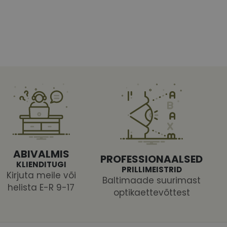
htedel navigeerimine
tajate küpsiste
 selleks, et Cookie-
latvormiga. See on
ABIVALMIS
PROFESSIONAALSED
arünnakute eest
KLIENDITUGI
PRILLIMEISTRID
Kirjuta meile või
Baltimaade suurimast
helista E-R 9-17
optikaettevõttest
 selle kohta,
ga - see on