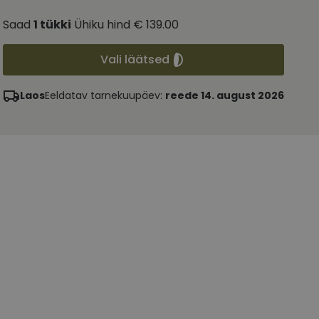
Saad
1
tükki
Ühiku hind
€ 139.00
Vali läätsed
Laos
Eeldatav tarnekuupäev:
reede 14. august 2026