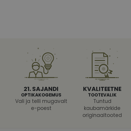
Vajalikud küpsised 
ja juurdepääsu saidi 
Nimi
shipping_country
CookieScriptConse
csrftoken
21. SAJANDI
KVALITEETNE
OPTIKAKOGEMUS
TOOTEVALIK
Vali ja telli mugavalt
Tuntud
e-poest
kaubamärkide
originaaltooted
Pakk
Nimi
Nimi
Dom
_ga
_gcl_au
Goog