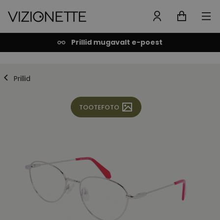
Prillid mugavalt e-poest
Prillid
TOOTEFOTO