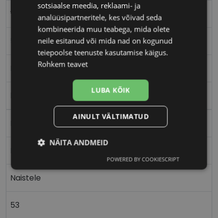
sotsiaalse meedia, reklaami- ja
YOUR LINE
analüüsipartneritele, kes võivad seda
kombineerida muu teabega, mida olete
53-17
neile esitanud või mida nad on kogunud
teiepoolse teenuste kasutamise käigus.
Rohkem teavet
M
LUBA KÕIK
l.gold
AINULT VÄLTIMATUD
Metall
NÄITA ANDMEID
Ristkülik
POWERED BY COOKIESCRIPT
Vajalik
Statistika
Turustamine
Naistele
Eelistused
53