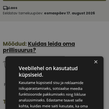
Laos
Eeldatav tarnekuupäev:
esmaspäev 17. august 2026
Mõõdud:
Kuidas leida oma
prillisuurus?
×
Veebilehel on kasutatud
küpsiseid.
53 mm
17 mm
Kasutame küpsiseid sisu ja reklaamide
Prilliläätse laius
Ninavahe laius
isikupärastamiseks, sotsiaalse meedia
(mm)
(mm)
funktsioonide pakkumiseks ning liikluse
analüüsimiseks. Edastame teavet selle
Toote info
kohta, kuidas meie saiti kasutate, ka oma