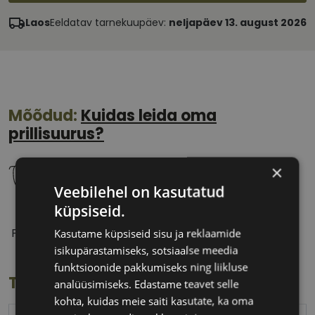
Laos
Eeldatav tarnekuupäev:
neljapäev 13. august 2026
Mõõdud:
Kuidas leida oma
prillisuurus?
×
Veebilehel on kasutatud
küpsiseid.
56 mm
15 mm
Prilliläätse laius
Ninavahe laius
Kasutame küpsiseid sisu ja reklaamide
(mm)
(mm)
isikupärastamiseks, sotsiaalse meedia
funktsioonide pakkumiseks ning liikluse
Toote info
analüüsimiseks. Edastame teavet selle
kohta, kuidas meie saiti kasutate, ka oma