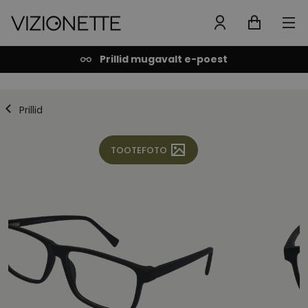
Prillid mugavalt e-poest
Prillid
TOOTEFOTO